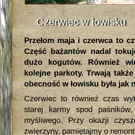
Czerwiec w łowisku
Przełom maja i czerwca to c
Część bażantów nadal toku
dużo kogutów. Również wid
kolejne parkoty. Trwają takż
obecność w łowisku była jak na
Czerwiec to również czas wyt
starej karmy spod paśników
myśliwego. Przy okazji czys
zwierzyny, pamiętajmy o remont