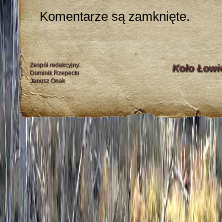
Komentarze są zamknięte.
Zespół redakcyjny:
Koło Łowi
Dominik Rzepecki
Janusz Onak