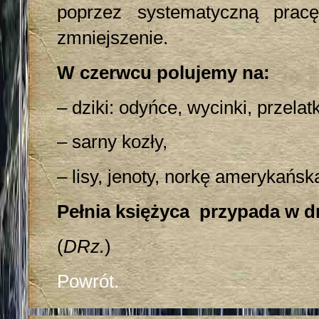
poprzez systematyczną pra
zmniejszenie.
W czerwcu polujemy na:
– dziki: odyńce, wycinki, przelatk
– sarny kozły,
– lisy, jenoty, norkę amerykańsk
Pełnia księżyca przypada w dn
(
DRz.
)
Powrót.