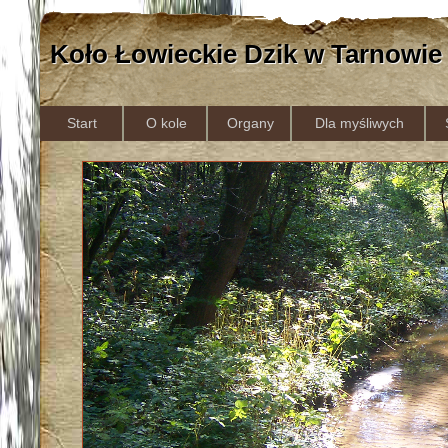
Koło Łowieckie Dzik w Tarnowie
Start
O kole
Organy
Dla myśliwych