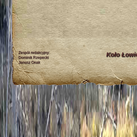
Zespół redakcyjny:
Koło Łowi
Dominik Rzepecki
Janusz Onak