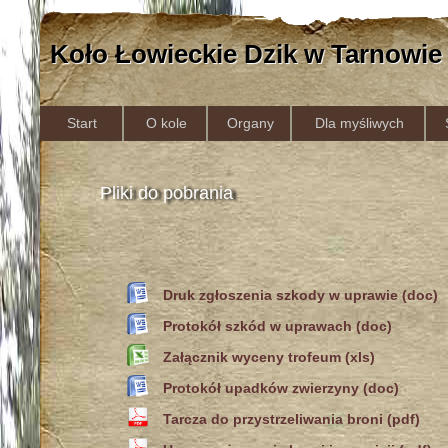
Koło Łowieckie Dzik w Tarnowie
Start
O kole
Organy
Dla myśliwych
Pliki do pobrania
Druk zgłoszenia szkody w uprawie (doc)
Protokół szkód w uprawach (doc)
Załącznik wyceny trofeum (xls)
Protokół upadków zwierzyny (doc)
Tarcza do przystrzeliwania broni (pdf)