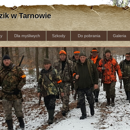
zik w Tarnowie
y
Dla myśliwych
Szkody
Do pobrania
Galeria