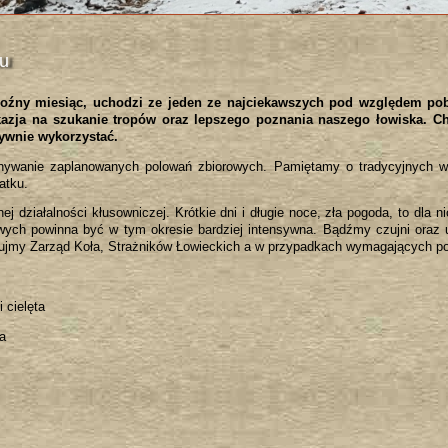
ku
roźny miesiąc, uchodzi ze jeden ze najciekawszych pod względem pob
okazja na szukanie tropów oraz lepszego poznania naszego łowiska. Ch
tywnie wykorzystać.
ywanie zaplanowanych polowań zbiorowych. Pamiętamy o tradycyjnych wigi
atku.
j działalności kłusowniczej. Krótkie dni i długie noce, zła pogoda, to dla 
iwych powinna być w tym okresie bardziej intensywna. Bądźmy czujni oraz
ujmy Zarząd Koła, Strażników Łowieckich a w przypadkach wymagających podję
i cielęta
ta