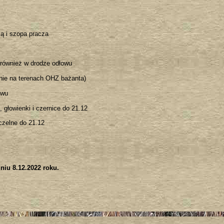
ką i szopa pracza
i, również w drodze odłowu
znie na terenach OHZ bażanta)
owu
, głowienki i czernice do 21.12
czelne do 21.12
niu 8.12.2022 roku.