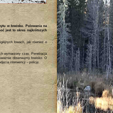
ytu w łowisku. Polowania na
oć jest to okres najkrótszych
lijnych łowach, jak również o
nich wymarzony czas. Penetracja
 uważnie obserwujmy łowisko. O
cia interwencji – policję.