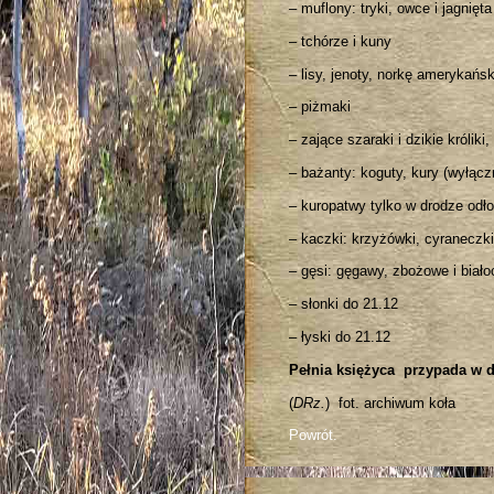
– muflony: tryki, owce i jagnięta
– tchórze i kuny
– lisy, jenoty, norkę amerykańs
– piżmaki
– zające szaraki i dzikie królik
– bażanty: koguty, kury (wyłąc
– kuropatwy tylko w drodze odł
– kaczki: krzyżówki, cyraneczki
– gęsi: gęgawy, zbożowe i biało
– słonki do 21.12
– łyski do 21.12
Pełnia księżyca przypada w d
(
DRz.
) fot. archiwum koła
Powrót.