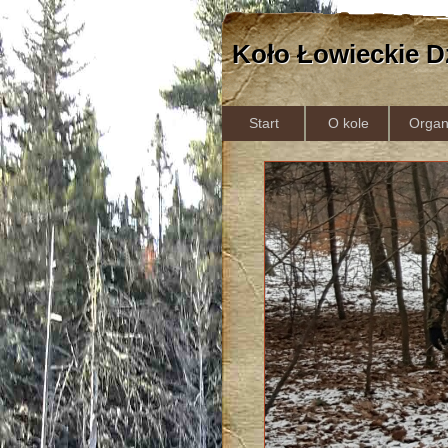
Koło Łowieckie D
Start
O kole
Organ