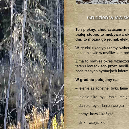
Grudzień w łowis
Ten piękny, choć czasami m
białej stopie, to niebywała 
dni, to można go jednak efek
W grudniu kontynuujemy wykon
uczestnictwie w myśliwskim opł
Zima to również okres wzmożone
terenu łowieckiego przez myśl
podejrzanych sytuacjach inform
W grudniu polujemy na:
– jelenie szlachetne: byki, łanie 
– jelenie sika: byki, łanie i cielę
– daniele: byki, łanie i cielęta
– sarny: kozy i koźlęta
– dziki: wszystkie