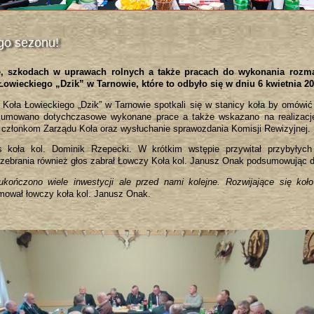
go sezonu!
, szkodach w uprawach rolnych a także pracach do wykonania rozm
wieckiego „Dzik” w Tarnowie, które to odbyło się w dniu 6 kwietnia 20
 Koła Łowieckiego „Dzik” w Tarnowie spotkali się w stanicy koła by omówić
dsumowano dotychczasowe wykonane prace a także wskazano na realizację
m członkom Zarządu Koła oraz wysłuchanie sprawozdania Komisji Rewizyjnej.
 koła kol. Dominik Rzepecki. W krótkim wstępie przywitał przybyłych
ebrania również głos zabrał Łowczy Koła kol. Janusz Onak podsumowując d
kończono wiele inwestycji ale przed nami kolejne. Rozwijające się koło
ował łowczy koła kol. Janusz Onak.