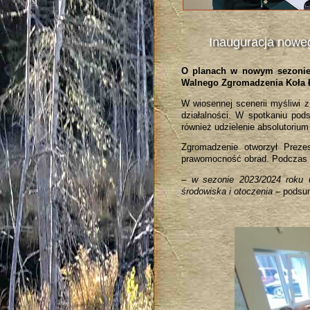
Inauguracja nowe
O planach w nowym sezonie
Walnego Zgromadzenia Koła Ło
W wiosennej scenerii myśliwi z
działalności. W spotkaniu po
również udzielenie absolutoriu
Zgromadzenie otworzył Prezes
prawomocność obrad. Podczas z
–
w sezonie 2023/2024 roku u
środowiska i otoczenia
– podsum