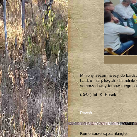
Miniony sezon należy do bardzo
bardzo uciążliwych dla rolni
samorządowcy tarnowskiego powi
(
DRz.
) fot. K. Pasek
Powrót.
Komentarze są zamknięte.