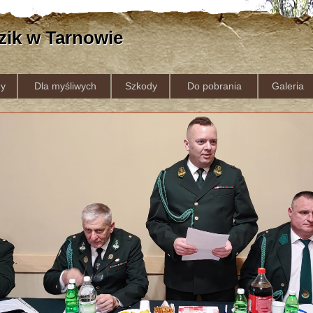
zik w Tarnowie
y
Dla myśliwych
Szkody
Do pobrania
Galeria