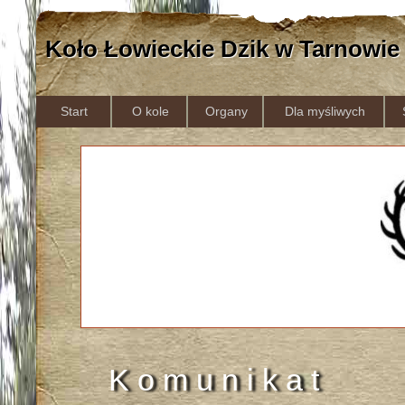
Koło Łowieckie Dzik w Tarnowie
Start
O kole
Organy
Dla myśliwych
K o m u n i k a t