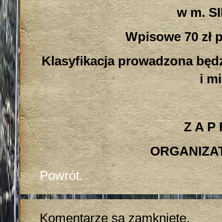
w m. S
Wpisowe 70 zł 
Klasyfikacja prowadzona będ
i m
Z A P 
ORGANIZA
Powrót.
Komentarze są zamknięte.