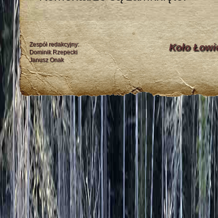
Zespół redakcyjny:
Koło Łowi
Dominik Rzepecki
Janusz Onak