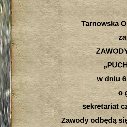
Tarnowska O
za
ZAWODY
„PUC
w dniu 6
o 
sekretariat 
Zawody odbędą się 