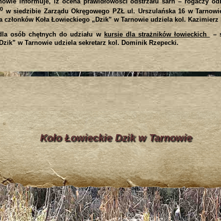
wie informuje, iż ocena prawidłowości odstrzału sarn – rogaczy odb
0
w siedzibie Zarządu Okręgowego PZŁ ul. Urszulańska 16 w Tarnowie,
 członków Koła Łowieckiego „Dzik” w Tarnowie udziela kol. Kazimierz 
 dla osób chętnych do udziału w
kursie dla strażników łowieckich
– s
zik” w Tarnowie udziela sekretarz kol. Dominik Rzepecki.
Koło Łowieckie Dzik w Tarnowie