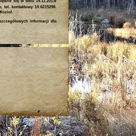
ędzie się w dniu 14.11.2013r
 tel. kontaktowy 14 6215298.
Kozioł.
zczegółowych informacji dla