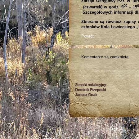
Zarząd Okręgowy PZŁ w Tarno
00
0
(czwartek) w godz. 9
– 15
Szczegółowych informacji dla
Zbierane są również zapisy
członków Koła Łowieckiego „D
Powrót.
Komentarze są zamknięte.
Zespół redakcyjny:
Dominik Rzepecki
Janusz Onak