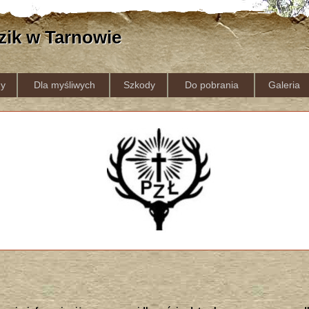
zik w Tarnowie
y
Dla myśliwych
Szkody
Do pobrania
Galeria