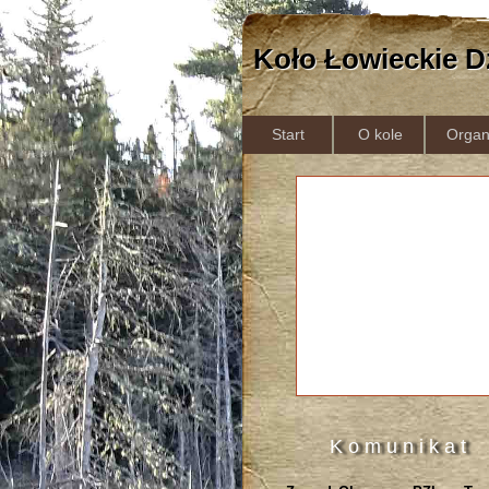
Koło Łowieckie D
Start
O kole
Organ
K o m u n i k a t