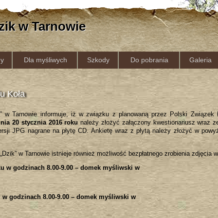
zik w Tarnowie
y
Dla myśliwych
Szkody
Do pobrania
Galeria
u Koła
k” w Tarnowie informuje, iż w związku z planowaną przez Polski Związek
nia 20 stycznia 2016 roku
należy złożyć załączony kwestionariusz wraz ze
ersji JPG nagrane na płytę CD. Ankietę wraz z płytą należy złożyć w powyż
„Dzik” w Tarnowie istnieje również możliwość bezpłatnego zrobienia zdjęcia 
oku w godzinach 8.00-9.00 – domek myśliwski w
ku w godzinach 8.00-9.00 – domek myśliwski w