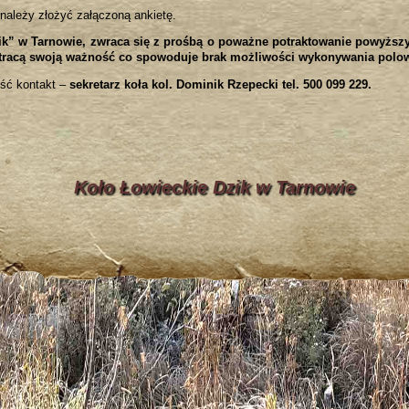
ależy złożyć załączoną ankietę.
k” w Tarnowie, zwraca się z prośbą o poważne potraktowanie powyższyc
stracą swoją ważność co spowoduje brak możliwości wykonywania polo
ość kontakt –
sekretarz koła kol. Dominik Rzepecki tel. 500 099 229.
Koło Łowieckie Dzik w Tarnowie