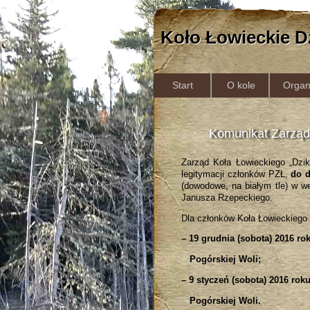
Koło Łowieckie D
Start
O kole
Organ
Komunikat Zarząd
Zarząd Koła Łowieckiego „Dzi
legitymacji członków PZŁ,
do d
(dowodowe, na białym tle) w w
Janusza Rzepeckiego.
Dla członków Koła Łowieckiego 
– 19 grudnia (sobota) 2016 r
Pogórskiej Woli;
– 9 styczeń (sobota) 2016 ro
Pogórskiej Woli.