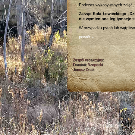
Podczas wykonywanych zdjęć, n
Zarząd Koła Łowieckiego „Dzi
nie wymienione legitymacje 
W przypadku pytań lub wątpliw
powrót »
Zespół redakcyjny:
Dominik Rzepecki
Janusz Onak