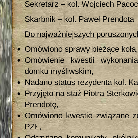
Sekretarz – kol. Wojciech Paco
Skarbnik – kol. Paweł Prendota
Do najważniejszych poruszonych
Omówiono sprawy bieżące koła,
Omówienie kwestii wykonani
domku myśliwskim,
Nadano status rezydenta kol. K
Przyjęto na staż Piotra Sterko
Prendotę,
Omówiono kwestie związane 
PZŁ,
Odczytano komunikaty, okólni