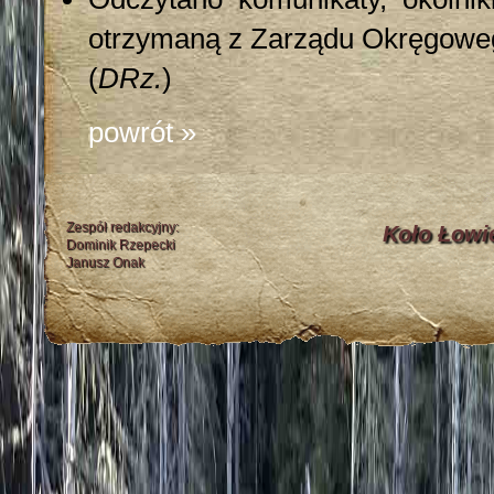
otrzymaną z Zarządu Okręgowe
(
DRz.
)
powrót »
Zespół redakcyjny:
Koło Łowi
Dominik Rzepecki
Janusz Onak