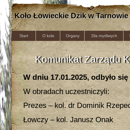
Koło Łowieckie Dzik w Tarnowie
Start
O kole
Organy
Dla myśliwych
Komunikat Zarządu K
W dniu 17.01.2025, odbyło się
W obradach uczestniczyli:
Prezes – kol. dr Dominik Rzepe
Łowczy – kol. Janusz Onak