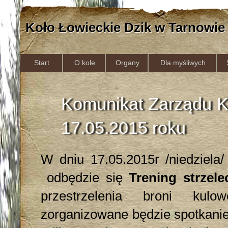
Koło Łowieckie Dzik w Tarnowie
Start
O kole
Organy
Dla myśliwych
Komunikat Zarządu Koł
17.05.2015 roku
W dniu 17.05.2015r /niedziela/
odbędzie się
Trening strzele
przestrzelenia broni kulo
zorganizowane będzie spotkanie