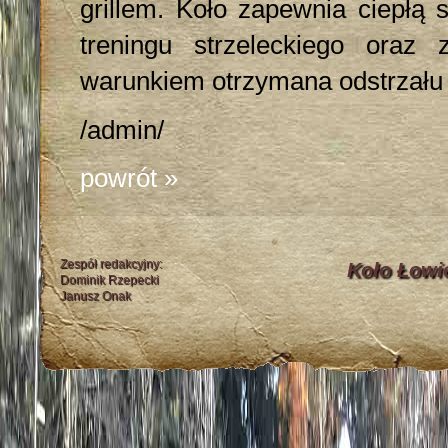
grillem. Koło zapewnia ciepłą 
treningu strzeleckiego oraz 
warunkiem otrzymana odstrzału
/admin/
powrót »
Zespół redakcyjny:
Koło Łowi
Dominik Rzepecki
Janusz Onak