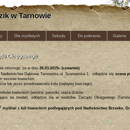
zik w Tarnowie
y
Dla myśliwych
Szkody
Do pobrania
Galeria
ądu Okręgowego
e informuje, że w dniu
26.03.2015r. (czwartek)
e Nadleśnictwa Dąbrowa Tarnowska ul. Szarwarska 1, odbędzie się
ocena p
 sezonie łowieckim.
ie lub przez przedstawiciela koła (najlepiej łowczego).
feów łowieckich (wieńce, parostki, oręża dzików
ujące na medal), odbędzie się w siedzibie Zarządu Okręgowego (Tarnów
0
myśliwi z kół łowieckich podlegających pod Nadleśnictwo Brzesko, G