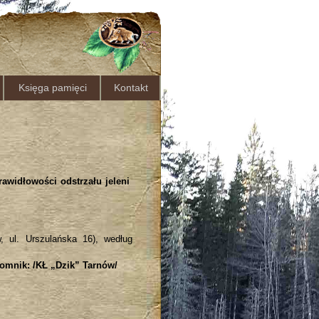
Księga pamięci
Kontakt
rawidłowości odstrzału jeleni
, ul. Urszulańska 16), według
romnik: /KŁ „Dzik” Tarnów/