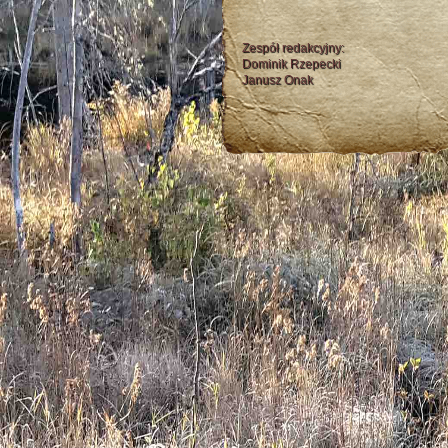
Zespół redakcyjny:
Dominik Rzepecki
Janusz Onak