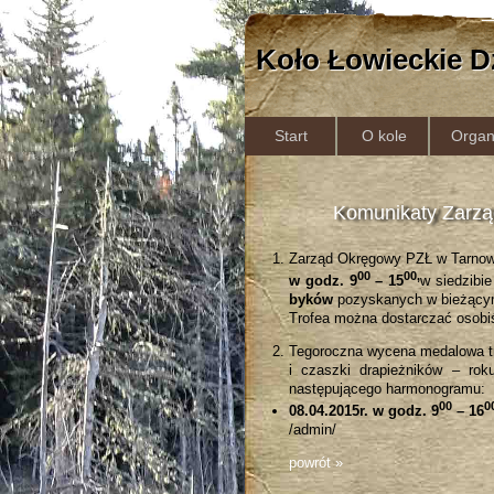
Koło Łowieckie D
Start
O kole
Organ
Komunikaty Zarz
Zarząd Okręgowy PZŁ w Tarnowi
00
00,
w godz. 9
– 15
w siedzibi
byków
pozyskanych w bieżącym
Trofea można dostarczać osobiśc
Tegoroczna wycena medalowa tro
i czaszki drapieżników – rok
następującego harmonogramu:
00
0
08.04.2015r. w godz. 9
– 16
/admin/
powrót »