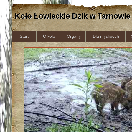
Koło Łowieckie Dzik w Tarnowie
Start
O kole
Organy
Dla myśliwych