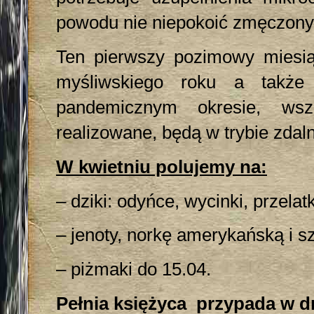
powodu nie niepokoić zmęczonyc
Ten pierwszy pozimowy miesi
myśliwskiego roku a także
pandemicznym okresie, wsze
realizowane, będą w trybie zdal
W kwietniu polujemy na:
– dziki: odyńce, wycinki, przelatk
– jenoty, norkę amerykańską i s
– piżmaki do 15.04.
Pełnia księżyca przypada w dn