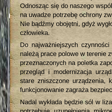
Odnosząc się do naszego wspóln
na uwadze potrzebę ochrony zwi
Nie bądźmy obojętni, gdyż wygł
człowieka.
Do najważniejszych czynności
należą prace polowe w terenie
przeznaczonych na poletka zap
przegląd i modernizacja urząd
stare zniszczone urządzenia, 
funkcjonowanie zagraża bezpie
Nadal wykłada będzie sól w li
potrzebuje uzupełnienia mikr