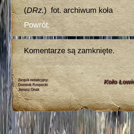
(
DRz.
) fot. archiwum koła
Powrót.
Komentarze są zamknięte.
Zespół redakcyjny:
Koło Łowi
Dominik Rzepecki
Janusz Onak