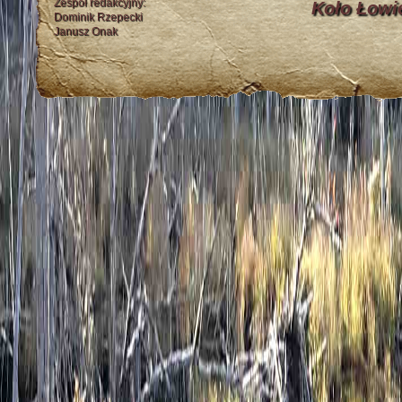
Zespół redakcyjny:
Koło Łowi
Dominik Rzepecki
Janusz Onak