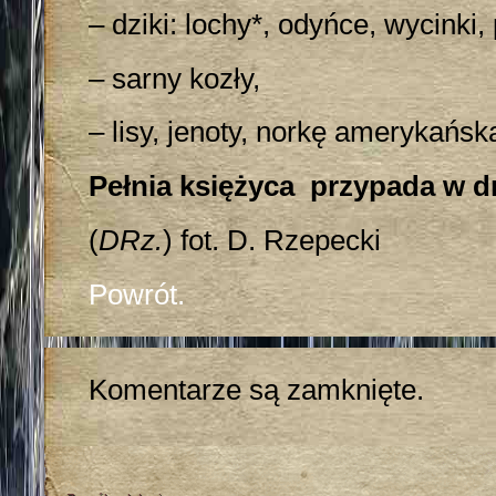
– dziki: lochy*, odyńce, wycinki, 
– sarny kozły,
– lisy, jenoty, norkę amerykańsk
Pełnia księżyca przypada w d
(
DRz.
) fot. D. Rzepecki
Powrót.
Komentarze są zamknięte.