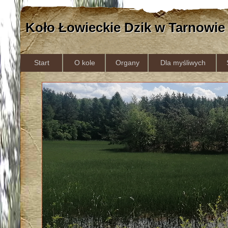
Koło Łowieckie Dzik w Tarnowie
Start
O kole
Organy
Dla myśliwych