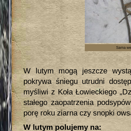
Sarna we
W lutym mogą jeszcze wystą
pokrywa śniegu utrudni dost
myśliwi z Koła Łowieckiego „Dz
stałego zaopatrzenia podsypów
porę roku ziarna czy snopki ows
W lutym polujemy na: