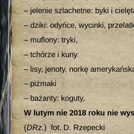
– jelenie szlachetne: byki i cielęt
– dziki: odyńce, wycinki, przelatk
– muflony: tryki,
– tchórze i kuny
– lisy, jenoty, norkę amerykańsk
– piżmaki
– bażanty: koguty,
W lutym nie 2018 roku nie wys
(
DRz.
) fot. D. Rzepecki