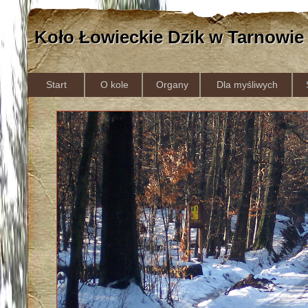
Koło Łowieckie Dzik w Tarnowie
Start
O kole
Organy
Dla myśliwych