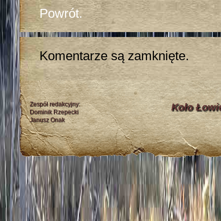
Powrót.
Komentarze są zamknięte.
Zespół redakcyjny:
Koło Łowi
Dominik Rzepecki
Janusz Onak