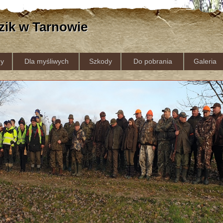
zik w Tarnowie
y
Dla myśliwych
Szkody
Do pobrania
Galeria