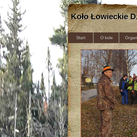
Koło Łowieckie D
Start
O kole
Organ