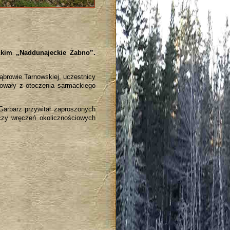
ckim „Naddunajeckie Żabno”.
browie Tarnowskiej, uczestnicy
nowały z otoczenia sarmackiego
Garbarz przywitał zaproszonych
 czy wręczeń okolicznościowych