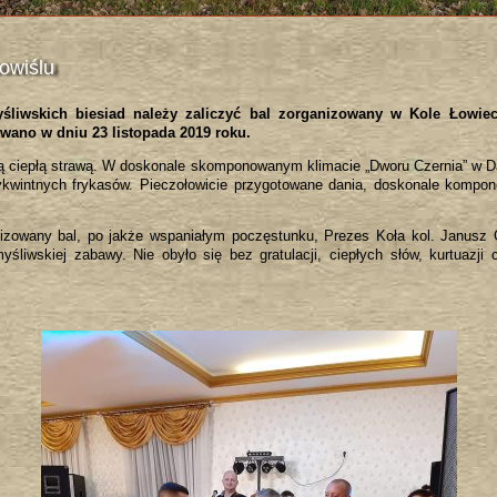
powiślu
śliwskich biesiad należy zaliczyć bal zorganizowany w Kole Łowie
wano w dniu 23 listopada 2019 roku.
ną ciepłą strawą. W doskonale skomponowanym klimacie „Dworu Czernia” w Dą
ykwintnych frykasów. Pieczołowicie przygotowane dania, doskonale kompo
nizowany bal, po jakże wspaniałym poczęstunku, Prezes Koła kol. Janusz 
yśliwskiej zabawy. Nie obyło się bez gratulacji, ciepłych słów, kurtuazji