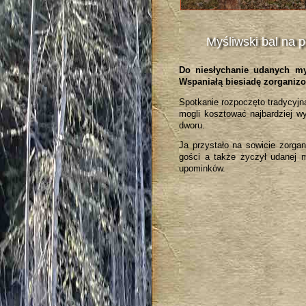
Myśliwski bal na 
Do niesłychanie udanych my
Wspaniałą biesiadę zorganizo
Spotkanie rozpoczęto tradycyj
mogli kosztować najbardziej w
dworu.
Ja przystało na sowicie zorga
gości a także życzył udanej m
upominków.