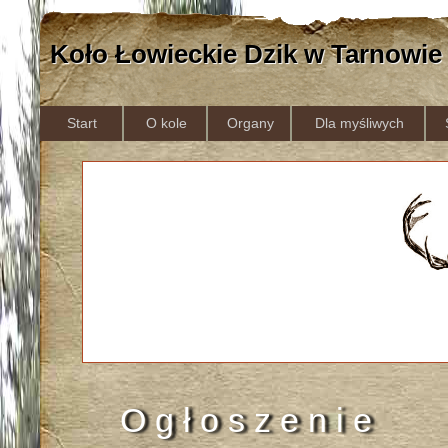
Koło Łowieckie Dzik w Tarnowie
Start
O kole
Organy
Dla myśliwych
O g ł o s z e n i e