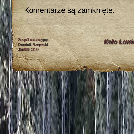
Komentarze są zamknięte.
Zespół redakcyjny:
Koło Łowi
Dominik Rzepecki
Janusz Onak