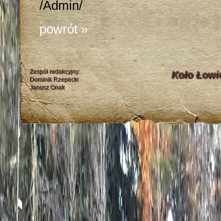
/Admin/
powrót »
Zespół redakcyjny:
Koło Łowi
Dominik Rzepecki
Janusz Onak