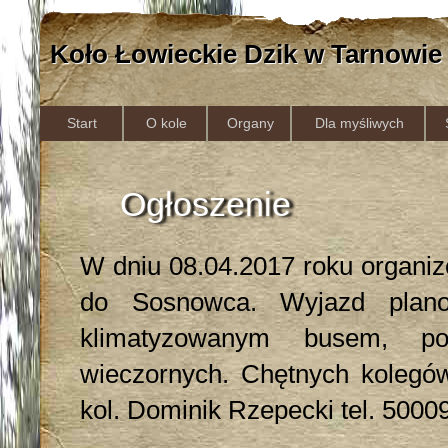
Koło Łowieckie Dzik w Tarnowie
Start
O kole
Organy
Dla myśliwych
Ogłoszenie
W dniu 08.04.2017 roku organiz
do Sosnowca. Wyjazd plano
klimatyzowanym busem, po
wieczornych. Chętnych kolegów
kol. Dominik Rzepecki tel. 5000