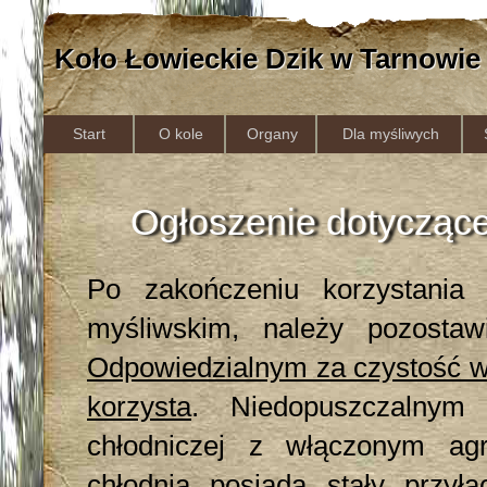
Koło Łowieckie Dzik w Tarnowie
Start
O kole
Organy
Dla myśliwych
Ogłoszenie dotyczące
Po zakończeniu korzystania
myśliwskim, należy pozostaw
Odpowiedzialnym za czystość w c
korzysta
. Niedopuszczalnym 
chłodniczej z włączonym ag
chłodnia posiada stały przył