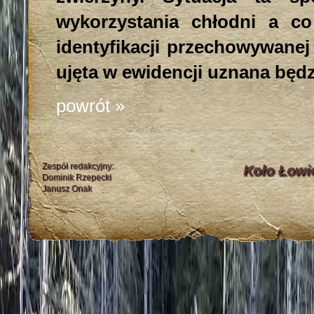
wykorzystania chłodni a co
identyfikacji przechowywanej 
ujęta w ewidencji uznana będz
powrót »
Zespół redakcyjny:
Koło Łowi
Dominik Rzepecki
Janusz Onak