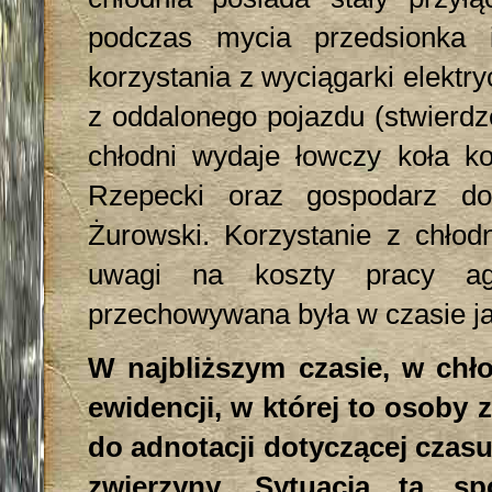
podczas mycia przedsionka 
korzystania z wyciągarki elektry
z oddalonego pojazdu (stwierdz
chłodni wydaje łowczy koła ko
Rzepecki oraz gospodarz do
Żurowski. Korzystanie z chłodn
uwagi na koszty pracy agr
przechowywana była w czasie ja
W najbliższym czasie, w chł
ewidencji, w której to osoby 
do adnotacji dotyczącej czasu
zwierzyny. Sytuacja ta s