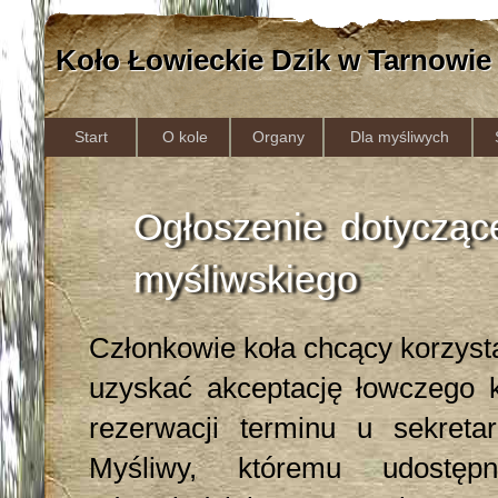
Koło Łowieckie Dzik w Tarnowie
Start
O kole
Organy
Dla myśliwych
Ogłoszenie dotycząc
myśliwskiego
Członkowie koła chcący korzyst
uzyskać akceptację łowczego 
rezerwacji terminu u sekreta
Myśliwy, któremu udostępn