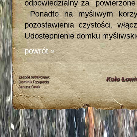
odpowiedzialny za powierzone 
Ponadto na myśliwym korzys
pozostawienia czystości, włąc
Udostępnienie domku myśliwskie
powrót »
Zespół redakcyjny:
Koło Łowi
Dominik Rzepecki
Janusz Onak