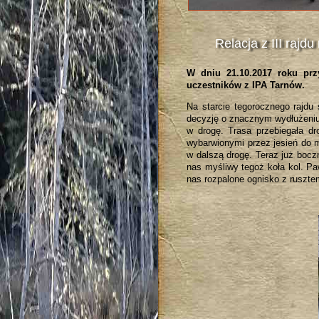
Relacja z III raj
W dniu 21.10.2017 roku prz
uczestników z IPA Tarnów.
Na starcie tegorocznego rajdu 
decyzję o znacznym wydłużeniu
w drogę. Trasa przebiegała d
wybarwionymi przez jesień do m.
w dalszą drogę. Teraz już bocz
nas myśliwy tegoż koła kol. P
nas rozpalone ognisko z ruszte