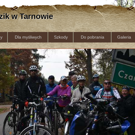
zik w Tarnowie
y
Dla myśliwych
Szkody
Do pobrania
Galeria