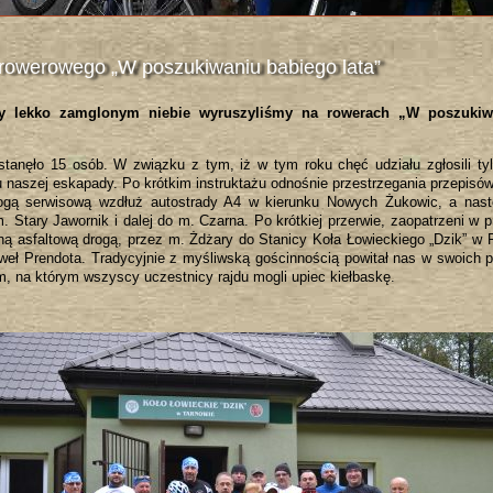
du rowerowego „W poszukiwaniu babiego lata”
y lekko zamglonym niebie wyruszyliśmy na rowerach „W poszukiwa
stanęło 15 osób. W związku z tym, iż w tym roku chęć udziału zgłosili tyl
 naszej eskapady. Po krótkim instruktażu odnośnie przestrzegania przepisó
rogą serwisową wzdłuż autostrady A4 w kierunku Nowych Żukowic, a nastę
 Stary Jawornik i dalej do m. Czarna. Po krótkiej przerwie, zaopatrzeni w 
ną asfaltową drogą, przez m. Żdżary do Stanicy Koła Łowieckiego „Dzik” w P
aweł Prendota. Tradycyjnie z myśliwską gościnnością powitał nas w swoich 
m, na którym wszyscy uczestnicy rajdu mogli upiec kiełbaskę.