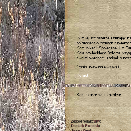
W miłej atmosferze szukając ba
po drogach o różnych nawierzchn
Komunikacji Społecznej UM Tar
Koła Łowieckiego Dzik za przyg
swoimi wyrobami zadbali o nasz
źródło: www.ipa.tarnow.pl
Powrót.
Komentarze są zamknięte.
Zespół redakcyjny:
Dominik Rzepecki
Janusz Onak