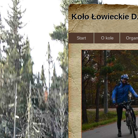
Koło Łowieckie D
Start
O kole
Organ