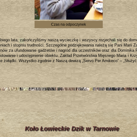
Czas na odpoczynek
biego lata, zakończyliśmy naszą wycieczkę i wszyscy rozjechali się do do
iach i stopniu trudności. Szczególne podziękowania należą się Pani Marii Z
nów za ufundowanie gadżetów i nagród dla uczestników oraz dla Dominika 
otowanie i udostępnienie obiektu. Zakład Przetwórstwa Mięsnego Maria i K
e żołądki. Wszystko zgodnie z Naszą dewizą „Servo Per Amikeco” – „Służyć
Koło Łowieckie Dzik w Tarnowie