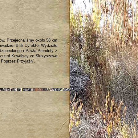
mów. Przejechaliśmy około 58 km
awadzie- Bilik Dyrektor Wydziału
Rzepeckiego i Pawła Prendoty z
rzysztof Kowalscy ze Skrzyszowa
 Poprzez Przyjaźń”.