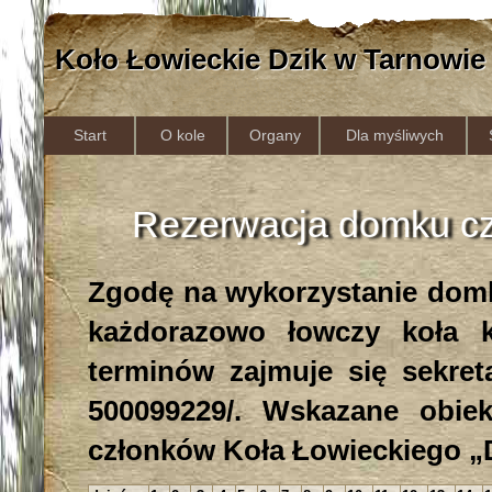
Koło Łowieckie Dzik w Tarnowie
Start
O kole
Organy
Dla myśliwych
Rezerwacja domku cz
Zgodę na wykorzystanie domk
każdorazowo łowczy koła 
terminów zajmuje się sekreta
500099229/. Wskazane obiek
członków Koła Łowieckiego „