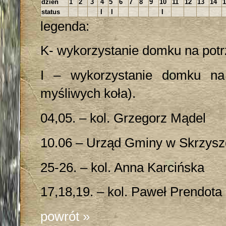
dzień
1
2
3
4
5
6
7
8
9
10
11
12
13
14
1
status
I
I
I
legenda:
K- wykorzystanie domku na potr
I – wykorzystanie domku na 
myśliwych koła).
04,05. – kol. Grzegorz Mądel
10.06 – Urząd Gminy w Skrzys
25-26. – kol. Anna Karcińska
17,18,19. – kol. Paweł Prendota
powrót »