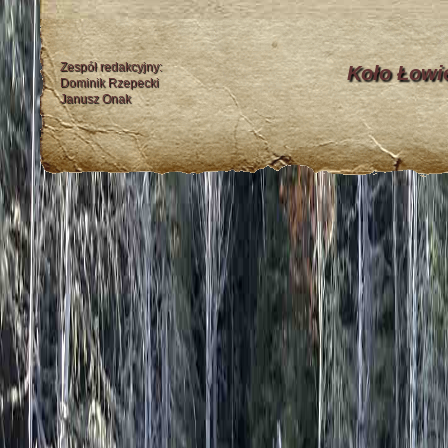
Zespół redakcyjny:
Koło Łowi
Dominik Rzepecki
Janusz Onak