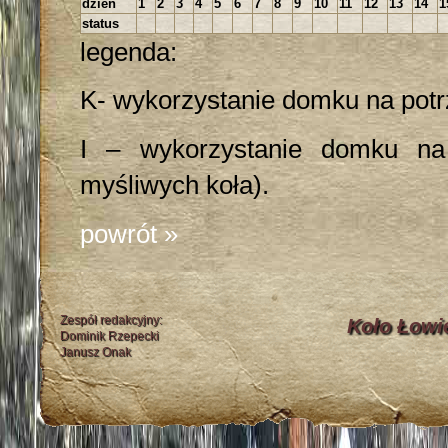
dzień
1
2
3
4
5
6
7
8
9
10
11
12
13
14
1
status
legenda:
K- wykorzystanie domku na potr
I – wykorzystanie domku na 
myśliwych koła).
powrót »
Zespół redakcyjny:
Koło Łowi
Dominik Rzepecki
Janusz Onak