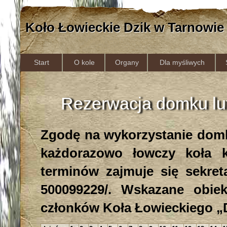
Koło Łowieckie Dzik w Tarnowie
Start
O kole
Organy
Dla myśliwych
Rezerwacja domku lu
Zgodę na wykorzystanie domk
każdorazowo łowczy koła 
terminów zajmuje się sekreta
500099229/. Wskazane obiek
członków Koła Łowieckiego „