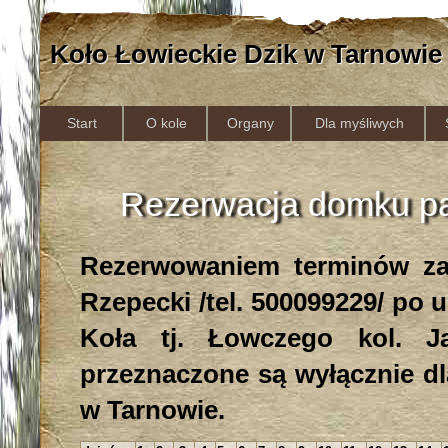
Koło Łowieckie Dzik w Tarnowie
Start
O kole
Organy
Dla myśliwych
Rezerwacja domku pa
Rezerwowaniem terminów zaj
Rzepecki /tel. 500099229/ po 
Koła tj. Łowczego kol. J
przeznaczone są wyłącznie d
w Tarnowie.