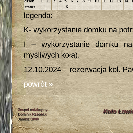
dzień
1
2
3
4
5
6
7
8
9
10
11
12
13
14
status
K
I
legenda:
K- wykorzystanie domku na potr
I – wykorzystanie domku na 
myśliwych koła).
12.10.2024 – rezerwacja kol. P
powrót »
Zespół redakcyjny:
Koło Łowi
Dominik Rzepecki
Janusz Onak