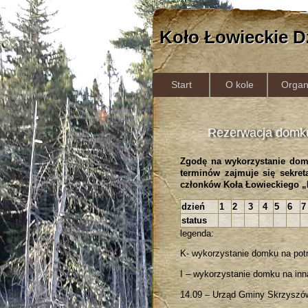
Koło Łowieckie D
Start
O kole
Organ
Rezerwacja domk
Zgodę na wykorzystanie dom
terminów zajmuje się sekret
członków Koła Łowieckiego 
dzień
1
2
3
4
5
6
7
status
legenda:
K- wykorzystanie domku na potr
I – wykorzystanie domku na inn
14.09 – Urząd Gminy Skrzyszó