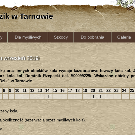
zik w Tarnowie
y
Dla myśliwych
Szkody
Do pobrania
Galeria
u wrzesień 2019
ku oraz innych obiektów koła wydaje każdorazowo łowczy koła kol.
arz koła kol. Dominik Rzepecki /tel. 500099229/. Wskazane obiekty p
„Dzik” w Tarnowie.
8
9
10
11
12
13
14
15
16
17
18
19
20
21
22
23
24
25
I
I
I
zeby koła,
ą okoliczność (rezerwacja przez myśliwych koła).
w