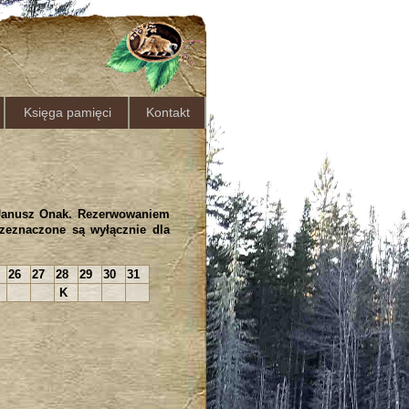
Księga pamięci
Kontakt
 Janusz Onak. Rezerwowaniem
rzeznaczone są wyłącznie dla
26
27
28
29
30
31
K