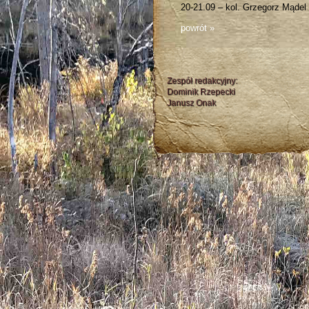
20-21.09 – kol. Grzegorz Mądel
powrót »
Zespół redakcyjny:
Dominik Rzepecki
Janusz Onak