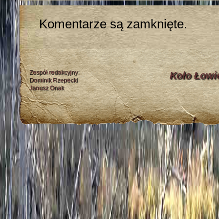
Komentarze są zamknięte.
Zespół redakcyjny:
Koło Łowi
Dominik Rzepecki
Janusz Onak