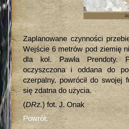
Ze
Zaplanowane czynności przebie
Wejście 6 metrów pod ziemię ni
dla kol. Pawła Prendoty. P
oczyszczona i oddana do p
czerpalny, powrócił do swojej 
się zdatna do użycia.
(
DRz.
) fot. J. Onak
Powrót.