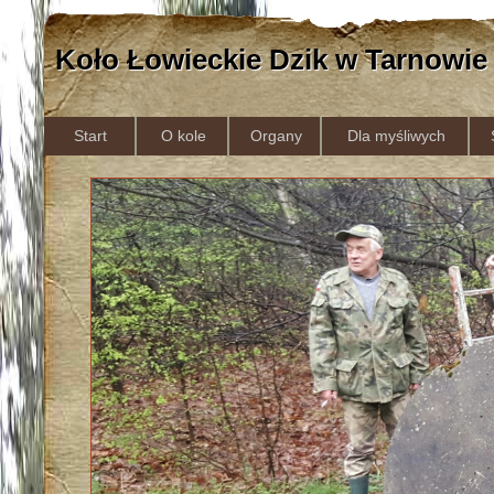
Koło Łowieckie Dzik w Tarnowie
Start
O kole
Organy
Dla myśliwych