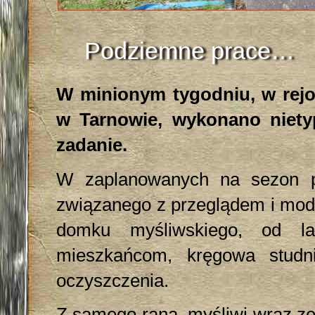
Podziemne prace…
W minionym tygodniu, w rejo
w Tarnowie, wykonano nietyp
zadanie.
W zaplanowanych na sezon p
związanego z przeglądem i mode
domku myśliwskiego, od la
mieszkańcom, kręgowa studn
oczyszczenia.
Z samego rana, myśliwi wraz ze 