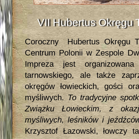
VII Hubertus Okręgu T
Coroczny Hubertus Okręgu T
Centrum Polonii w Zespole Dw
Impreza jest organizowana
tarnowskiego, ale także zapr
okręgów łowieckich, gości or
myśliwych.
To tradycyjne spot
Związku Łowieckim, z okazj
myśliwych, leśników i jeźdźców
Krzysztof Łazowski, łowczy t