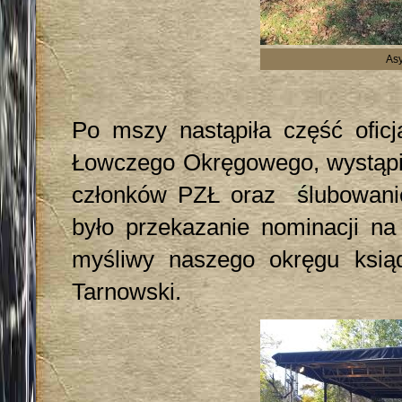
Asy
Po mszy nastąpiła część oficja
Łowczego Okręgowego, wystąpie
członków PZŁ oraz ślubowani
było przekazanie nominacji n
myśliwy naszego okręgu ksią
Tarnowski.