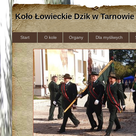
Koło Łowieckie Dzik w Tarnowie
Start
O kole
Organy
Dla myśliwych