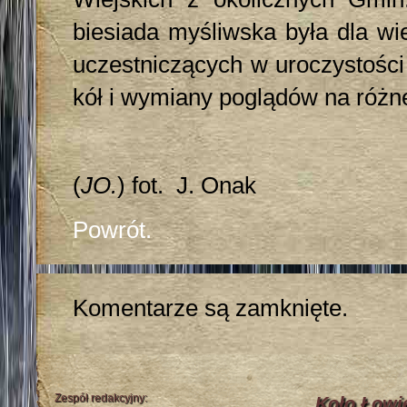
biesiada myśliwska była dla wi
uczestniczących w uroczystości
kół i wymiany poglądów na różne
(
JO.
) fot. J. Onak
Powrót.
Komentarze są zamknięte.
Zespół redakcyjny:
Koło Łowi