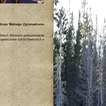
podczas Walnego Zgromadzenia
punktach dokonano podsumowania
ograniczenie szkód łowieckich a