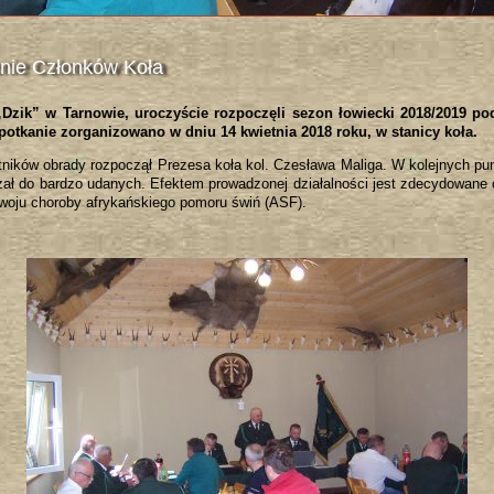
nie Członków Koła
„Dzik” w Tarnowie, uroczyście rozpoczęli sezon łowiecki 2018/2019 
otkanie zorganizowano w dniu 14 kwietnia 2018 roku, w stanicy koła.
tników obrady rozpoczął Prezesa koła kol. Czesława Maliga. W kolejnych 
eżał do bardzo udanych. Efektem prowadzonej działalności jest zdecydowane 
zwoju choroby afrykańskiego pomoru świń (ASF).