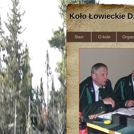
Koło Łowieckie D
Start
O kole
Organ