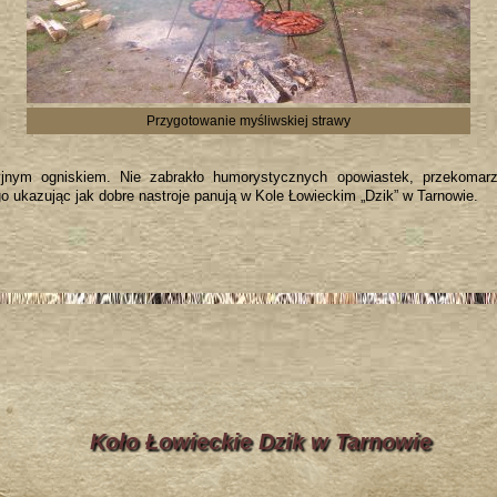
Przygotowanie myśliwskiej strawy
yjnym ogniskiem. Nie zabrakło humorystycznych opowiastek, przekomar
go ukazując jak dobre nastroje panują w Kole Łowieckim „Dzik” w Tarnowie.
Koło Łowieckie Dzik w Tarnowie