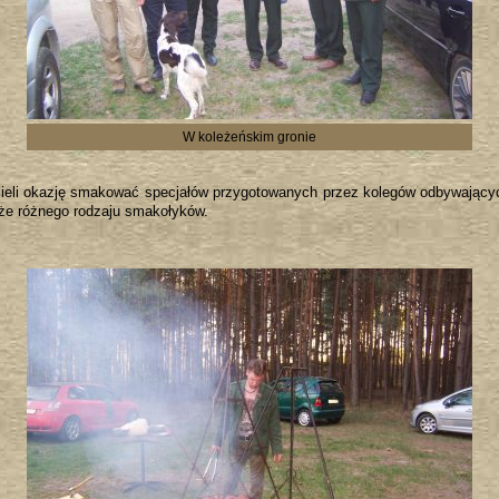
W koleżeńskim gronie
mieli okazję smakować specjałów przygotowanych przez kolegów odbywającyc
że różnego rodzaju smakołyków.