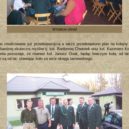
W trakcie obrad
 zrealizowane już przedsięwzięcia a także przedstawiono plan na kolejny ł
bardziej skuteczni myśliwi tj. kol. Bartłomiej Chwistek oraz kol. Kazimierz K
nia pozostaje, że również kol. Janusz Onak, będąc łowczym koła, od lat
e są od lat, stawiając koło za wzór okręgu tarnowskiego.