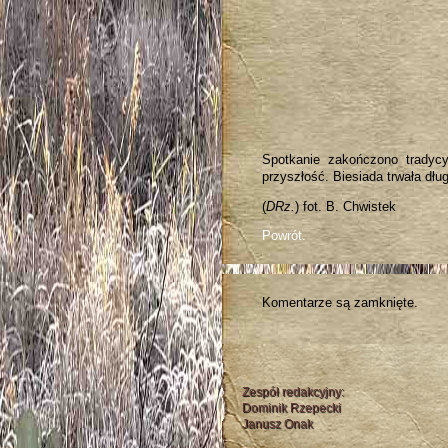
Spotkanie zakończono tradyc
przyszłość. Biesiada trwała dłu
(
DRz.
) fot. B. Chwistek
Powrót.
Komentarze są zamknięte.
Zespół redakcyjny:
Dominik Rzepecki
Janusz Onak