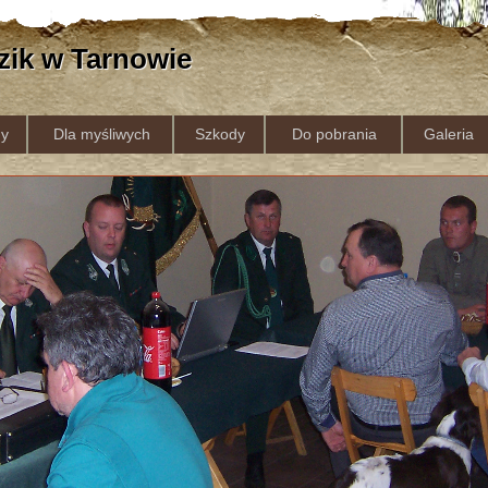
zik w Tarnowie
y
Dla myśliwych
Szkody
Do pobrania
Galeria