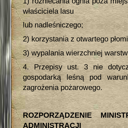
1) rozniecania ognia poza miej
właściciela lasu
lub nadleśniczego;
2) korzystania z otwartego płomi
3) wypalania wierzchniej warstwy
4. Przepisy ust. 3 nie dotyc
gospodarką leśną pod warun
zagrożenia pożarowego.
ROZPORZĄDZENIE MINI
ADMINISTRACJI