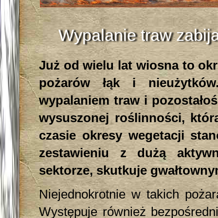
Wypalanie traw zabija
Już od wielu lat wiosna to ok
pożarów łąk i nieużytków
wypalaniem traw i pozostałoś
wysuszonej roślinności, któ
czasie okresy wegetacji sta
zestawieniu z dużą aktyw
sektorze, skutkuje gwałtown
Niejednokrotnie w takich pożar
Występuje również bezpośrednie