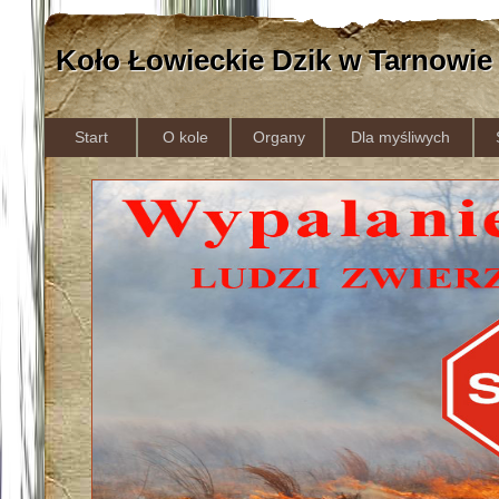
Koło Łowieckie Dzik w Tarnowie
Start
O kole
Organy
Dla myśliwych