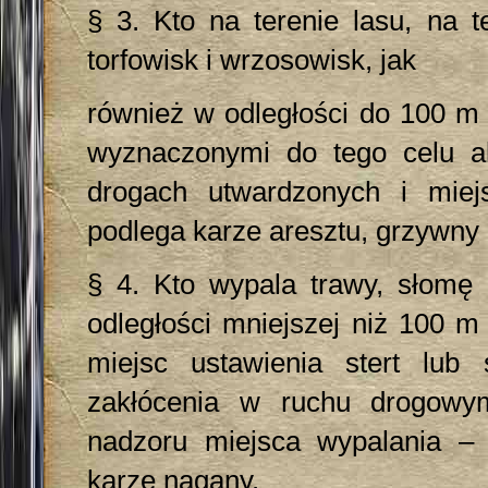
§ 3. Kto na terenie lasu, na t
torfowisk i wrzosowisk, jak
również w odległości do 100 m 
wyznaczonymi do tego celu al
drogach utwardzonych i mie
podlega karze aresztu, grzywny 
§ 4. Kto wypala trawy, słomę 
odległości mniejszej niż 100 m
miejsc ustawienia stert lu
zakłócenia w ruchu drogowy
nadzoru miejsca wypalania – 
karze nagany.