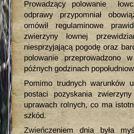
Prowadzący polowanie łowcz
odprawy przypomniał obowią
omówił regulaminowe prawid
zwierzyny łownej przewidz
niesprzyjającą pogodę oraz bar
polowanie przeprowadzono w
późnych godzinach popołudniow
Pomimo trudnych warunków ud
postaci pozyskania zwierzyny
uprawach rolnych, co ma istotn
szkód.
Zwieńczeniem dnia była myś