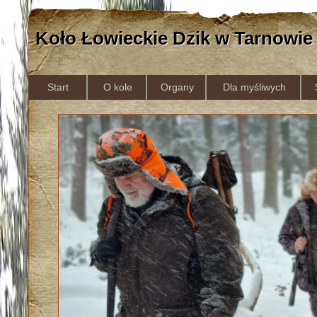
Koło Łowieckie Dzik w Tarnowie
Start
O kole
Organy
Dla myśliwych