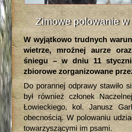
Zimowe polowanie w 
W wyjątkowo trudnych warun
wietrze, mroźnej aurze ora
śniegu – w dniu 11 styczni
zbiorowe zorganizowane przez
Do porannej odprawy stawiło s
był również członek Naczelne
Łowieckiego, kol. Janusz Gar
obecnością. W polowaniu udział
towarzyszącymi im psami.