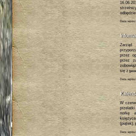
16.06.2
strzeln
odbędzie
Data wpisu
Informa
Zarząd
przypor
przez o
przez z
zobowiąz
się z
[prz
Data wpisu
Kalend
W czerwc
przelatki
norkę 
księżyc
(piątek).
[
Data wpisu