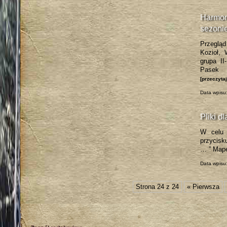
Harmo
sezoni
Przeglą
Kozioł,
grupa II
Pasek U
[przeczyta
Data wpisu
Pliki d
W celu 
przycisk
… ” Mapę
Data wpisu
Strona 24 z 24
« Pierwsza