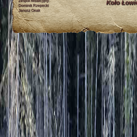
Zespół redakcyjny:
Koło Łowi
Dominik Rzepecki
Janusz Onak