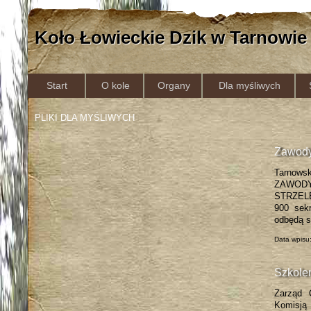
Koło Łowieckie Dzik w Tarnowie
Start
O kole
Organy
Dla myśliwych
PLIKI DLA MYŚLIWYCH
Zawody
Tarnows
ZAWODY
STRZELE
900 sek
odbędą s
Data wpisu
Szkole
Zarząd 
Komisją