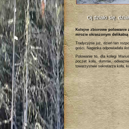
Oj działo się, dział
Kolejne zbiorowe polowanie 
mrozie okraszonym delikatną 
Tradycyjnie już, dzień ten roz
gości. Naganka odpowiadała iloś
Polowanie to, dla kolegi Mari
poczet koła, dumnie, odważnie
towarzystwie sekretarza koła, 