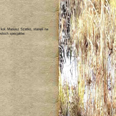
ol. Mariusz Szatko, stanęli na
skich specjałów.