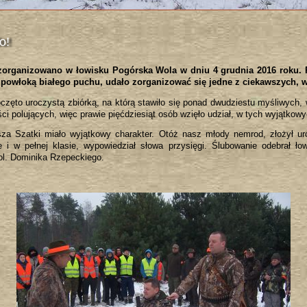
o!
zorganizowano w łowisku Pogórska Wola w dniu 4 grudnia 2016 roku. P
powłoką białego puchu, udało zorganizować się jedne z ciekawszych, w
poczęto uroczystą zbiórką, na którą stawiło się ponad dwudziestu myśliwych,
ci polujących, więc prawie pięćdziesiąt osób wzięło udział, w tych wyjątkow
usza Szatki miało wyjątkowy charakter. Otóż nasz młody nemrod, złożył ur
 i w pełnej klasie, wypowiedział słowa przysięgi. Ślubowanie odebrał 
kol. Dominika Rzepeckiego.