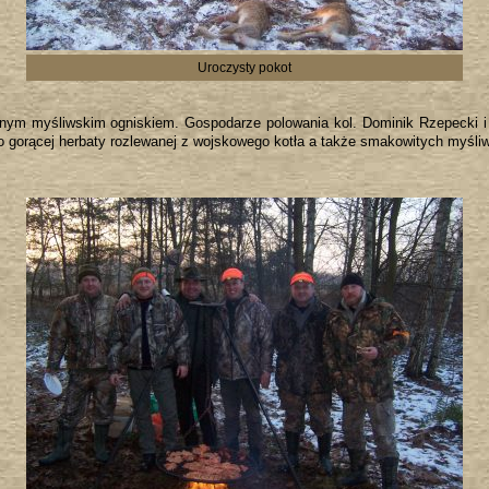
Uroczysty pokot
nym myśliwskim ogniskiem. Gospodarze polowania kol. Dominik Rzepecki i k
o gorącej herbaty rozlewanej z wojskowego kotła a także smakowitych myśliw