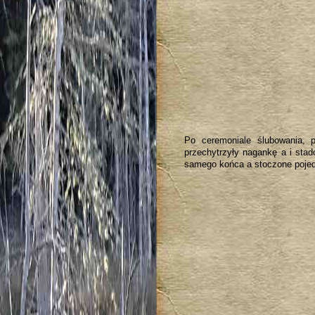
Po ceremoniale ślubowania, p
przechytrzyły nagankę a i stad
samego końca a stoczone pojedy