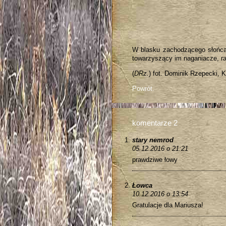
W blasku zachodzącego słońca,
towarzyszący im naganiacze, r
(
DRz.
) fot. Dominik Rzepecki, 
Powrót.
komentarze 2
stary nemrod
05.12.2016 o 21:21
prawdziwe łowy
Łowca
10.12.2016 o 13:54
Gratulacje dla Mariusza!