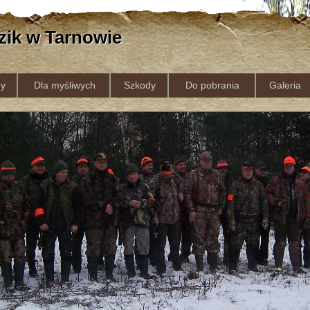
zik w Tarnowie
y
Dla myśliwych
Szkody
Do pobrania
Galeria