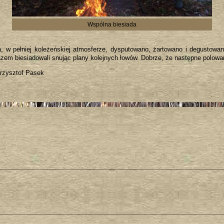
Wspólna biesiada
 w pełniej koleżeńskiej atmosferze, dysputowano, żartowano i degustowano
azem biesiadowali snując plany kolejnych łowów. Dobrze, że następne polow
Krzysztof Pasek