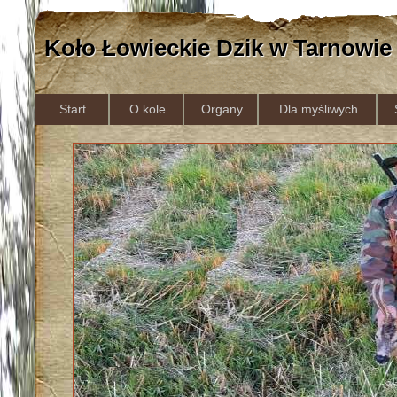
Koło Łowieckie Dzik w Tarnowie
Start
O kole
Organy
Dla myśliwych