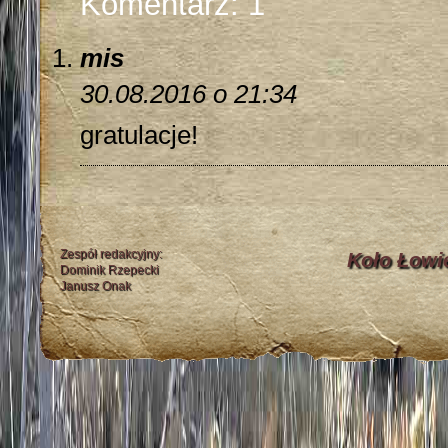
Komentarz: 1
mis
30.08.2016 o 21:34
gratulacje!
Zespół redakcyjny:
Koło Łowi
Dominik Rzepecki
Janusz Onak