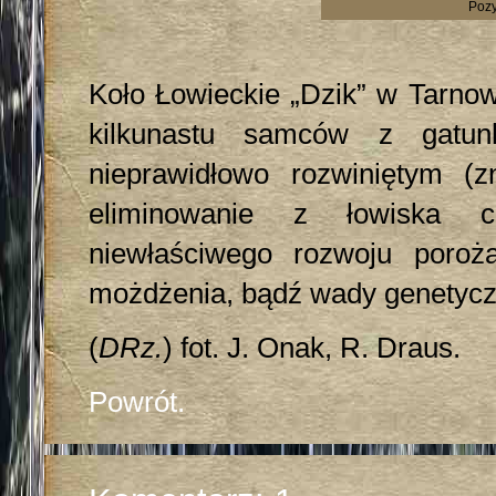
Pozy
Koło Łowieckie „Dzik” w Tarnow
kilkunastu samców z gatun
nieprawidłowo rozwiniętym (
eliminowanie z łowiska 
niewłaściwego rozwoju poroż
możdżenia, bądź wady genetycz
(
DRz.
) fot. J. Onak, R. Draus.
Powrót.