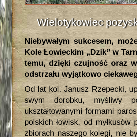
Wielotykowiec pozys
Niebywałym sukcesem, może 
Kole Łowieckim „Dzik” w Tarno
temu, dzięki czujność oraz w
odstrzału wyjątkowo ciekaweg
Od lat kol. Janusz Rzepecki, u
swym dorobku, myśliwy po
ukształtowanymi formami paros
polskich łowisk, od myłkusów p
zbiorach naszego kolegi, nie b