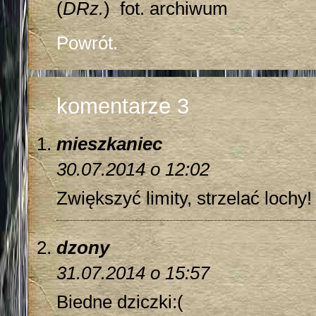
(
DRz.
) fot. archiwum
Powrót.
komentarze 3
mieszkaniec
30.07.2014 o 12:02
Zwiększyć limity, strzelać lochy!
dzony
31.07.2014 o 15:57
Biedne dziczki:(