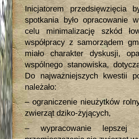
Inicjatorem przedsięwzięcia
spotkania było opracowanie w
celu minimalizację szkód ło
współpracy z samorządem gmi
miało charakter dyskusji, o
wspólnego stanowiska, dotyczą
Do najważniejszych kwestii po
należało:
– ograniczenie nieużytków roln
zwierząt dziko-żyjących,
– wypracowanie lepszej 