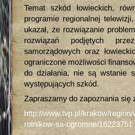
Temat szkód łowieckich, rów
programie regionalnej telewizj
ukazał, że rozwiązanie proble
rozwiązań podjętych przez
samorządowych oraz łowieckich
ograniczone możliwości finanso
do działania, nie są wstanie 
występujących szkód.
Zapraszamy do zapoznania się z
http://www.tvp.pl/krakow/region/
rolnikow-sa-ogromne/16223751