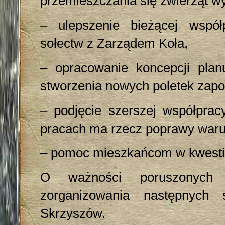
przemieszczania się zwierząt w
– ulepszenie bieżącej współp
sołectw z Zarządem Koła,
– opracowanie koncepcji pla
stworzenia nowych poletek zap
– podjęcie szerszej współpr
pracach ma rzecz poprawy waru
– pomoc mieszkańcom w kwestia
O ważności poruszonych s
zorganizowania następnych
Skrzyszów.