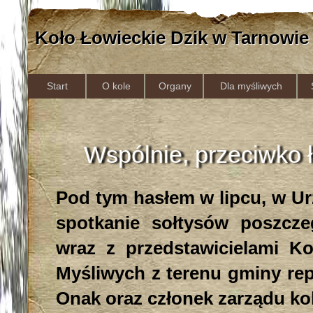
Koło Łowieckie Dzik w Tarnowie
Start
O kole
Organy
Dla myśliwych
Wspólnie, przeciwko
Pod tym hasłem w lipcu, w U
spotkanie sołtysów poszcze
wraz z przedstawicielami K
Myśliwych z terenu gminy rep
Onak oraz członek zarządu ko