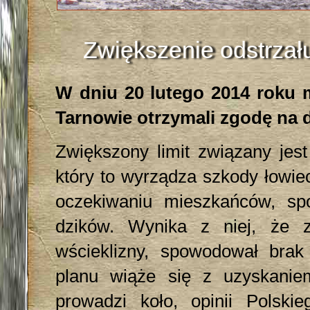
Zwiększenie odstrzału
W dniu 20 lutego 2014 roku 
Tarnowie otrzymali zgodę na 
Zwiększony limit związany jes
który to wyrządza szkody łowie
oczekiwaniu mieszkańców, spo
dzików. Wynika z niej, że 
wścieklizny, spowodował brak
planu wiąże się z uzyskaniem
prowadzi koło, opinii Polsk