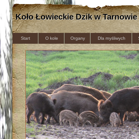
Koło Łowieckie Dzik w Tarnowie
Start
O kole
Organy
Dla myśliwych