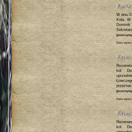
Komuni
W dniu 0
Koła. W 
Dominik
Sekretar
[przeczyta
Data wpisu:
Rezerw
Rezerwow
kol. Do
uprzedni
Łowczeg
przezna
[przeczyta
Data wpisu:
Rezerw
Rezerwow
kol. Do
uprzedni