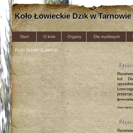
Koło Łowieckie Dzik w Tarnowie
Start
O kole
Organy
Dla myśliwych
PLIKI DLA MYŚLIWYCH
Rezerw
Rezerwow
kol. Do
uprzedni
Łowczeg
przezna
[przeczyta
Data wpisu
Rezerw
Rezerwow