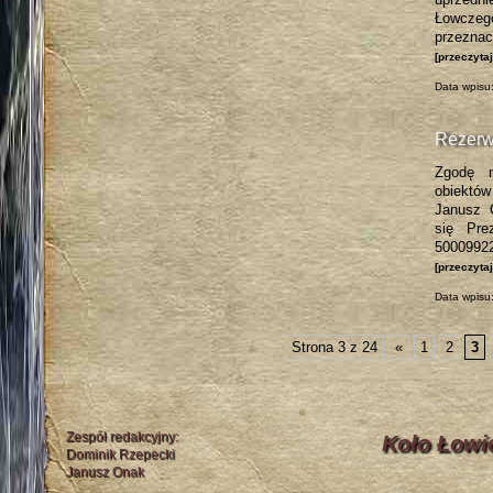
Łowczeg
przezna
[przeczyta
Data wpisu
Rezerw
Zgodę n
obiektów
Janusz 
się Pre
5000992
[przeczyta
Data wpisu
Strona 3 z 24
«
1
2
3
Zespół redakcyjny:
Koło Łowi
Dominik Rzepecki
Janusz Onak